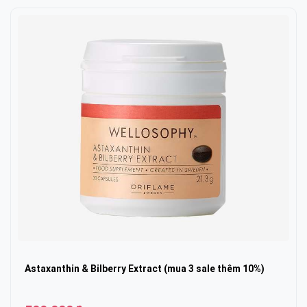
Astaxanthin & Bilberry Extract (mua 3 sale thêm 10%)