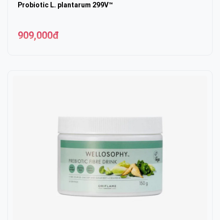
Probiotic L. plantarum 299V™
909,000đ