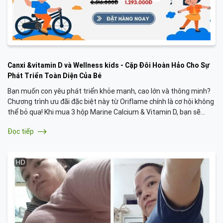
Canxi &vitamin D và Wellness kids - Cặp Đôi Hoàn Hảo Cho Sự
Phát Triển Toàn Diện Của Bé
Bạn muốn con yêu phát triển khỏe mạnh, cao lớn và thông minh?
Chương trình ưu đãi đặc biệt này từ Oriflame chính là cơ hội không
thể bỏ qua! Khi mua 3 hộp Marine Calcium & Vitamin D, bạn sẽ
được tặng thêm 1 hộp canxi và 3 hộp WellnessKids Multivitamins
Đọc tiếp
& Minerals - bộ đôi sản phẩm hoàn hảo cho sự phát triển toàn diện
của bé.