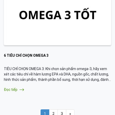
6 TIÊU CHÍ CHỌN OMEGA 3
TIÊU CHÍ CHỌN OMEGA 3: Khi chọn sản phẩm omega-3, hãy xem
xét các tiêu chí về hàm lượng EPA và DHA, nguồn gốc, chất lượng,
hình thức sản phẩm, thành phần bổ sung, thời hạn sử dụng, đánh
giá của người dùng, và luôn tham khảo ý kiến bác sĩ để đưa ra lựa
Đọc tiếp
chọn tốt nhất cho sức khỏe của bạn.
1
2
3
»