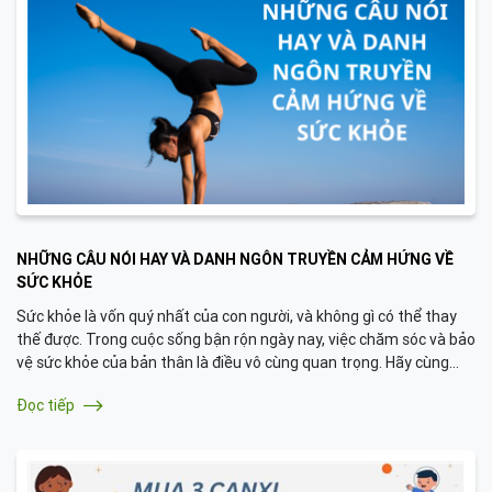
NHỮNG CÂU NÓI HAY VÀ DANH NGÔN TRUYỀN CẢM HỨNG VỀ
SỨC KHỎE
Sức khỏe là vốn quý nhất của con người, và không gì có thể thay
thế được. Trong cuộc sống bận rộn ngày nay, việc chăm sóc và bảo
vệ sức khỏe của bản thân là điều vô cùng quan trọng. Hãy cùng
khám phá những câu nói hay và danh ngôn về sức khỏe giúp bạn
Đọc tiếp
có thêm động lực để giữ gìn sức khỏe và sống tích cực hơn.