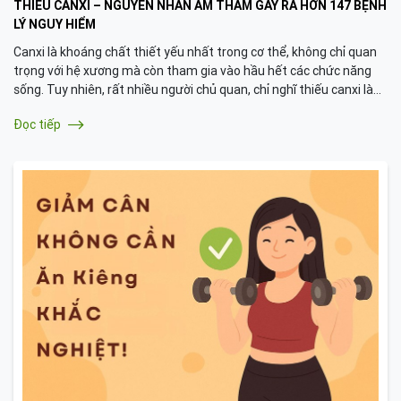
THIẾU CANXI – NGUYÊN NHÂN ÂM THẦM GÂY RA HƠN 147 BỆNH
LÝ NGUY HIỂM
Canxi là khoáng chất thiết yếu nhất trong cơ thể, không chỉ quan
trọng với hệ xương mà còn tham gia vào hầu hết các chức năng
sống. Tuy nhiên, rất nhiều người chủ quan, chỉ nghĩ thiếu canxi là
loãng xương mà không biết rằng nó có thể gây ra hơn 147 bệnh lý
Đọc tiếp
khác nhau. Dưới đây là những lý do vì sao bạn nên nghiêm túc xem
lại việc bổ sung canxi đúng – đủ – đều đặn mỗi ngày.