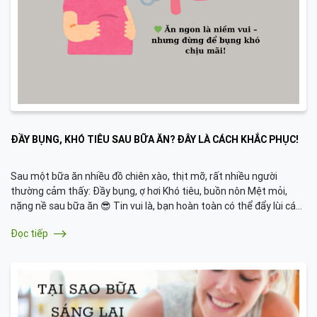
ĐẦY BỤNG, KHÓ TIÊU SAU BỮA ĂN? ĐÂY LÀ CÁCH KHẮC PHỤC!
Sau một bữa ăn nhiều đồ chiên xào, thịt mỡ, rất nhiều người
thường cảm thấy: Đầy bụng, ợ hơi Khó tiêu, buồn nôn Mệt mỏi,
nặng nề sau bữa ăn 😎 Tin vui là, bạn hoàn toàn có thể đẩy lùi các
triệu chứng trên với những cách đơn giản dưới đây:
Đọc tiếp