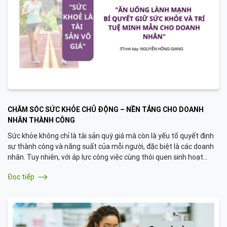
CHĂM SÓC SỨC KHỎE CHỦ ĐỘNG – NỀN TẢNG CHO DOANH
NHÂN THÀNH CÔNG
Sức khỏe không chỉ là tài sản quý giá mà còn là yếu tố quyết định
sự thành công và năng suất của mỗi người, đặc biệt là các doanh
nhân. Tuy nhiên, với áp lực công việc cùng thói quen sinh hoạt
không hợp lý, việc chăm sóc sức khỏe thường bị bỏ qua. Hãy cùng
Đọc tiếp
khám phá cách cải thiện sức khỏe chủ động, bắt đầu từ việc ăn
uống đúng cách.