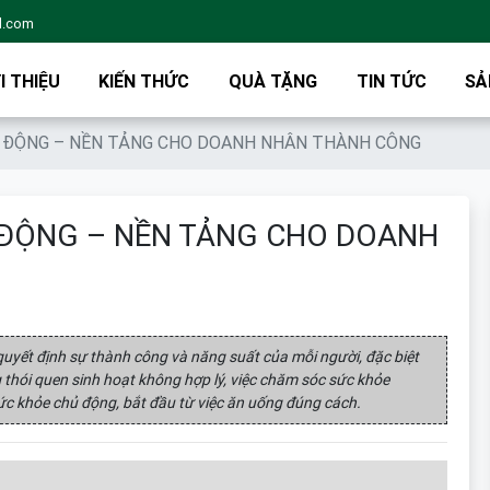
l.com
I THIỆU
KIẾN THỨC
QUÀ TẶNG
TIN TỨC
SẢ
 ĐỘNG – NỀN TẢNG CHO DOANH NHÂN THÀNH CÔNG
ĐỘNG – NỀN TẢNG CHO DOANH
 quyết định sự thành công và năng suất của mỗi người, đặc biệt
g thói quen sinh hoạt không hợp lý, việc chăm sóc sức khỏe
ức khỏe chủ động, bắt đầu từ việc ăn uống đúng cách.