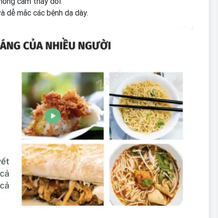
hông cảm thấy đói.
và dễ mắc các bệnh dạ dày.