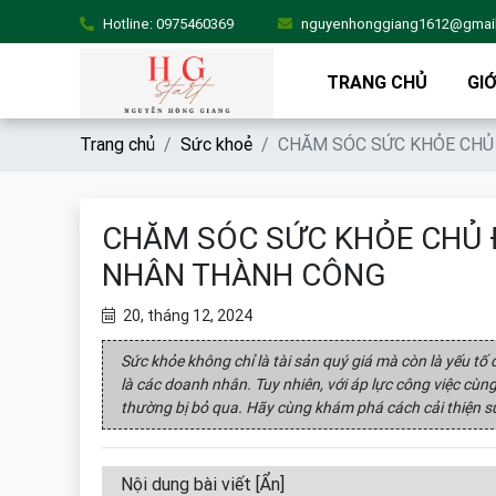
Hotline:
0975460369
nguyenhonggiang1612@gmai
TRANG CHỦ
GIỚ
Trang chủ
Sức khoẻ
CHĂM SÓC SỨC KHỎE CHỦ
CHĂM SÓC SỨC KHỎE CHỦ 
NHÂN THÀNH CÔNG
20, tháng 12, 2024
Sức khỏe không chỉ là tài sản quý giá mà còn là yếu tố
là các doanh nhân. Tuy nhiên, với áp lực công việc cùn
thường bị bỏ qua. Hãy cùng khám phá cách cải thiện s
Nội dung bài viết
[Ẩn]