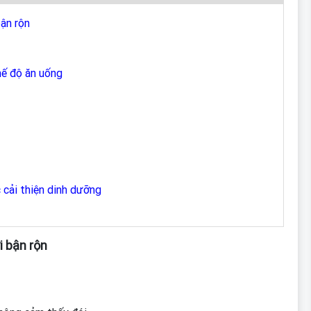
ận rộn
hế độ ăn uống
c cải thiện dinh dưỡng
i bận rộn