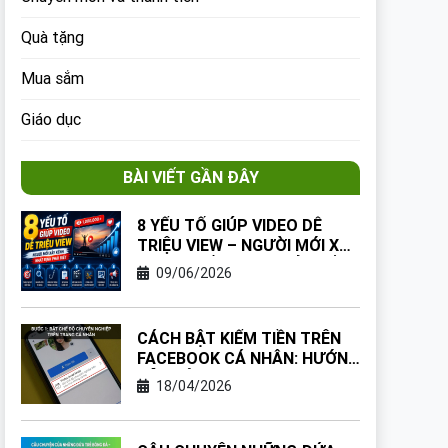
Quà tặng
Mua sắm
Giáo dục
BÀI VIẾT GẦN ĐÂY
8 YẾU TỐ GIÚP VIDEO DỄ
TRIỆU VIEW – NGƯỜI MỚI XÂY
KÊNH NHẤT ĐỊNH PHẢI BIẾT
09/06/2026
CÁCH BẬT KIẾM TIỀN TRÊN
FACEBOOK CÁ NHÂN: HƯỚNG
DẪN TỪNG BƯỚC CHO NGƯỜI
18/04/2026
MỚI