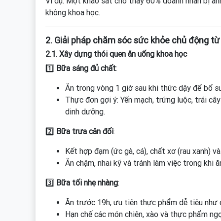
Ví dụ: Một khảo sát cho thấy 60% doanh nhân bị ản
không khoa học.
2. Giải pháp chăm sóc sức khỏe chủ động từ
2.1. Xây dựng thói quen ăn uống khoa học
1️⃣
Bữa sáng đủ chất
:
Ăn trong vòng 1 giờ sau khi thức dậy để bổ s
Thực đơn gợi ý: Yến mạch, trứng luộc, trái câ
dinh dưỡng.
2️⃣
Bữa trưa cân đối
:
Kết hợp đạm (ức gà, cá), chất xơ (rau xanh) và
Ăn chậm, nhai kỹ và tránh làm việc trong khi ă
3️⃣
Bữa tối nhẹ nhàng
:
Ăn trước 19h, ưu tiên thực phẩm dễ tiêu như c
Hạn chế các món chiên, xào và thực phẩm ngọ