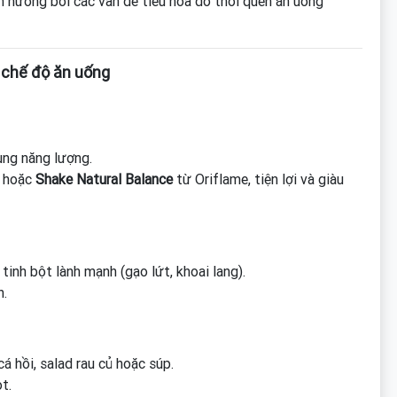
h hưởng bởi các vấn đề tiêu hóa do thói quen ăn uống
 chế độ ăn uống
ung năng lượng.
y hoặc
Shake Natural Balance
từ Oriflame, tiện lợi và giàu
 tinh bột lành mạnh (gạo lứt, khoai lang).
n.
á hồi, salad rau củ hoặc súp.
t.