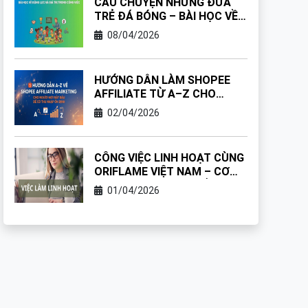
CÂU CHUYỆN NHỮNG ĐỨA
TRẺ ĐÁ BÓNG – BÀI HỌC VỀ
ĐỘNG LỰC VÀ GIÁ TRỊ
08/04/2026
TRONG CÔNG VIỆC
HƯỚNG DẪN LÀM SHOPEE
AFFILIATE TỪ A–Z CHO
NGƯỜI MỚI MANG LẠI THU
02/04/2026
NHẬP ỔN ĐỊNH
CÔNG VIỆC LINH HOẠT CÙNG
ORIFLAME VIỆT NAM – CƠ
HỘI TẠO THU NHẬP BỀN
01/04/2026
VỮNG