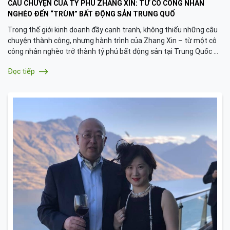
CÂU CHUYỆN CỦA TỶ PHÚ ZHANG XIN: TỪ CÔ CÔNG NHÂN
NGHÈO ĐẾN “TRÙM” BẤT ĐỘNG SẢN TRUNG QUỐ
Trong thế giới kinh doanh đầy cạnh tranh, không thiếu những câu
chuyện thành công, nhưng hành trình của Zhang Xin – từ một cô
công nhân nghèo trở thành tỷ phú bất động sản tại Trung Quốc –
là minh chứng mạnh mẽ cho sức mạnh của nghị lực và khát vọng
Đọc tiếp
vươn lên.