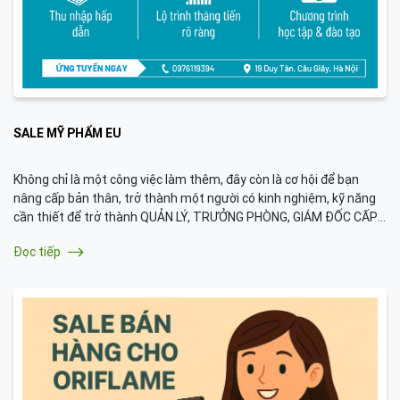
SALE MỸ PHẨM EU
Không chỉ là một công việc làm thêm, đây còn là cơ hội để bạn
nâng cấp bản thân, trở thành một người có kinh nghiệm, kỹ năng
cần thiết để trở thành QUẢN LÝ, TRƯỞNG PHÒNG, GIÁM ĐỐC CẤP
CAO cho những tập đoàn lớn sau này. Nếu bạn muốn trở thành
Đọc tiếp
nhà khởi nghiệp thì đây là công việc giúp bạn tích lũy được hầu hết
các kỹ năng cần thiết. Vì thế hãy tìm hiểu kỹ để không bỏ lỡ cơ hội
nhé.