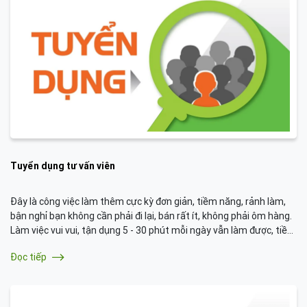
Tuyển dụng tư vấn viên
Đây là công việc làm thêm cực kỳ đơn giản, tiềm năng, rảnh làm,
bận nghỉ bạn không cần phải đi lại, bán rất ít, không phải ôm hàng.
Làm việc vui vui, tận dụng 5 - 30 phút mỗi ngày vẫn làm được, tiềm
năng giúp bạn có thêm thu nhập từ 3 - 10tr/tháng. Hãy tìm hiểu
Đọc tiếp
chi tiết công việc và hợp tác với chúng tôi nhé.