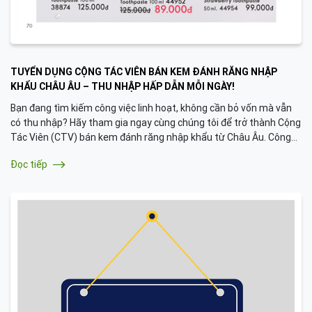
TUYỂN DỤNG CỘNG TÁC VIÊN BÁN KEM ĐÁNH RĂNG NHẬP
KHẨU CHÂU ÂU – THU NHẬP HẤP DẪN MỖI NGÀY!
Bạn đang tìm kiếm công việc linh hoạt, không cần bỏ vốn mà vẫn
có thu nhập? Hãy tham gia ngay cùng chúng tôi để trở thành Cộng
Tác Viên (CTV) bán kem đánh răng nhập khẩu từ Châu Âu. Công
việc nhẹ nhàng, không áp lực, mang lại cơ hội kiếm thêm 200.000đ
Đọc tiếp
mỗi ngày dễ dàng!