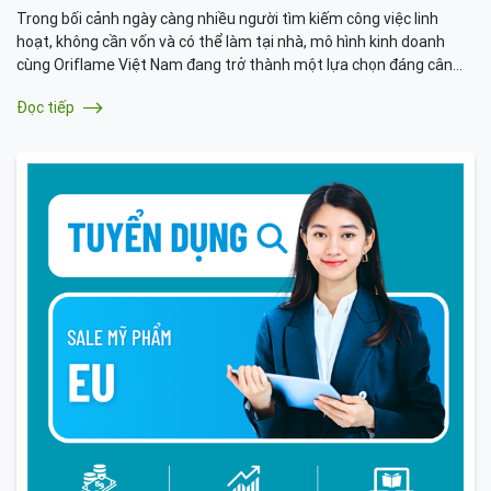
Trong bối cảnh ngày càng nhiều người tìm kiếm công việc linh
hoạt, không cần vốn và có thể làm tại nhà, mô hình kinh doanh
cùng Oriflame Việt Nam đang trở thành một lựa chọn đáng cân
nhắc. Có mặt tại Việt Nam từ năm 2006, Oriflame là thương hiệu
Đọc tiếp
mỹ phẩm đến từ Thụy Điển với hơn 50 năm phát triển toàn cầu.
Tại đây, Oriflame đã xây dựng một hệ sinh thái kinh doanh hiện
đại, giúp cá nhân dễ dàng bắt đầu và phát triển thu nhập bền
vững.