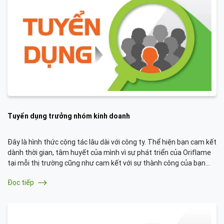
Tuyển dụng trưởng nhóm kinh doanh
Đây là hình thức cộng tác lâu dài với công ty. Thể hiện bạn cam kết
dành thời gian, tâm huyết của mình vì sự phát triển của Oriflame
tại mỗi thị trường cũng như cam kết với sự thành công của bạn
sau này. Bạn sẽ được đào tạo nhiều hơn, làm việc nhiều hơn và
Đọc tiếp
thành quả của bạn cùng rất rất nhiều.