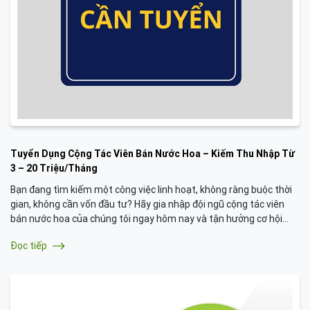
Tuyển Dụng Cộng Tác Viên Bán Nước Hoa – Kiếm Thu Nhập Từ
3 – 20 Triệu/Tháng
Bạn đang tìm kiếm một công việc linh hoạt, không ràng buộc thời
gian, không cần vốn đầu tư? Hãy gia nhập đội ngũ cộng tác viên
bán nước hoa của chúng tôi ngay hôm nay và tận hưởng cơ hội
kiếm thu nhập ổn định, chuyển khoản trực tiếp vào tài khoản mà
Đọc tiếp
không cần đi lại hay ôm hàng!