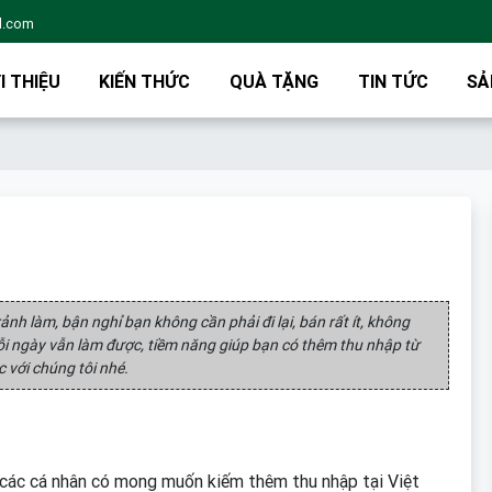
l.com
I THIỆU
KIẾN THỨC
QUÀ TẶNG
TIN TỨC
SẢ
ảnh làm, bận nghỉ bạn không cần phải đi lại, bán rất ít, không
mỗi ngày vẫn làm được, tiềm năng giúp bạn có thêm thu nhập từ
c với chúng tôi nhé.
à các cá nhân có mong muốn kiếm thêm thu nhập tại Việt