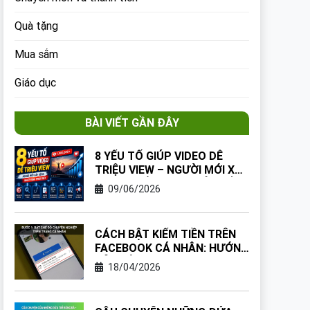
Quà tặng
Mua sắm
Giáo dục
BÀI VIẾT GẦN ĐÂY
8 YẾU TỐ GIÚP VIDEO DỄ
TRIỆU VIEW – NGƯỜI MỚI XÂY
KÊNH NHẤT ĐỊNH PHẢI BIẾT
09/06/2026
CÁCH BẬT KIẾM TIỀN TRÊN
FACEBOOK CÁ NHÂN: HƯỚNG
DẪN TỪNG BƯỚC CHO NGƯỜI
18/04/2026
MỚI