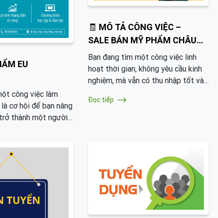
🧾 MÔ TẢ CÔNG VIỆC –
SALE BÁN MỸ PHẨM CHÂU
ÂU
Bạn đang tìm một công việc linh
HẨM EU
hoạt thời gian, không yêu cầu kinh
nghiệm, mà vẫn có thu nhập tốt và
cơ hội phát triển lâu dài? 👉 Sale
một công việc làm
Đọc tiếp
online Mỹ phẩm Châu Âu chính là
 là cơ hội để bạn nâng
lựa chọn thông minh dành cho bạn!
 trở thành một người
, kỹ năng cần thiết
 QUẢN LÝ, TRƯỞNG
 ĐỐC CẤP CAO cho
n lớn sau này. Nếu
thành nhà khởi nghiệp
g việc giúp bạn tích
hết các kỹ năng cần
hãy tìm hiểu kỹ để