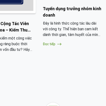
 hội nhé.
Tuyển dụng trưởng nhóm kinh
doanh
 Cộng Tác Viên
Đây là hình thức cộng tác lâu dài
với công ty. Thể hiện bạn cam kết
oa – Kiếm Thu
dành thời gian, tâm huyết của mình
– 20 Triệu/Tháng
kiếm một công việc
vì sự phát triển của Oriflame tại
ng ràng buộc thời
Đọc tiếp
mỗi thị trường cũng như cam kết
ần vốn đầu tư? Hãy
với sự thành công của bạn sau này.
ngũ cộng tác viên bán
Bạn sẽ được đào tạo nhiều hơn, làm
chúng tôi ngay hôm
việc nhiều hơn và thành quả của bạn
ởng cơ hội kiếm thu
cùng rất rất nhiều.
 chuyển khoản trực
khoản mà không cần đi
ng!