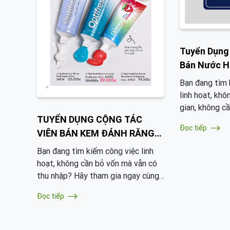
không bỏ lỡ cơ
Tuyển Dụng
Bán Nước H
Nhập Từ 3 
Bạn đang tìm 
linh hoạt, khô
gian, không c
TUYỂN DỤNG CỘNG TÁC
gia nhập đội 
Đọc tiếp
nước hoa của 
VIÊN BÁN KEM ĐÁNH RĂNG
nay và tận hư
NHẬP KHẨU CHÂU ÂU – THU
Bạn đang tìm kiếm công việc linh
nhập ổn định,
NHẬP HẤP DẪN MỖI NGÀY!
hoạt, không cần bỏ vốn mà vẫn có
tiếp vào tài 
thu nhập? Hãy tham gia ngay cùng
lại hay ôm hà
chúng tôi để trở thành Cộng Tác
Đọc tiếp
Viên (CTV) bán kem đánh răng nhập
khẩu từ Châu Âu. Công việc nhẹ
nhàng, không áp lực, mang lại cơ hội