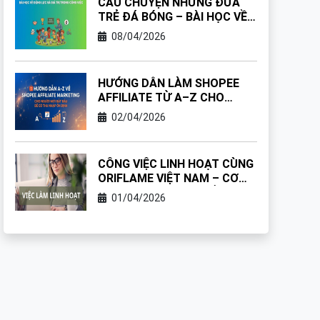
CÂU CHUYỆN NHỮNG ĐỨA
TRẺ ĐÁ BÓNG – BÀI HỌC VỀ
ĐỘNG LỰC VÀ GIÁ TRỊ
08/04/2026
TRONG CÔNG VIỆC
HƯỚNG DẪN LÀM SHOPEE
AFFILIATE TỪ A–Z CHO
NGƯỜI MỚI MANG LẠI THU
02/04/2026
NHẬP ỔN ĐỊNH
CÔNG VIỆC LINH HOẠT CÙNG
ORIFLAME VIỆT NAM – CƠ
HỘI TẠO THU NHẬP BỀN
01/04/2026
VỮNG