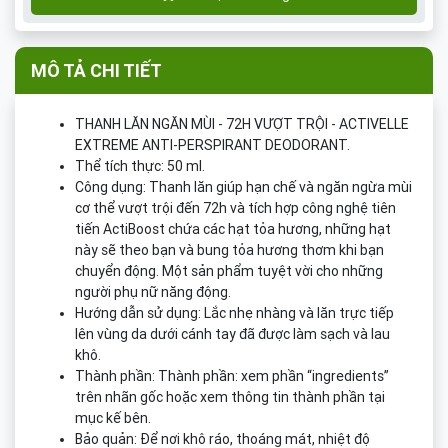
MÔ TẢ CHI TIẾT
THANH LĂN NGĂN MÙI - 72H VƯỢT TRỘI - ACTIVELLE
EXTREME ANTI-PERSPIRANT DEODORANT.
Thể tích thực: 50 ml.
Công dụng: Thanh lăn giúp hạn chế và ngăn ngừa mùi
cơ thể vượt trội đến 72h và tích hợp công nghệ tiên
tiến ActiBoost chứa các hạt tỏa hương, những hạt
này sẽ theo bạn và bung tỏa hương thơm khi bạn
chuyển động. Một sản phẩm tuyệt vời cho những
người phụ nữ năng động.
Hướng dẫn sử dụng: Lắc nhẹ nhàng và lăn trực tiếp
lên vùng da dưới cánh tay đã được làm sạch và lau
khô.
Thành phần: Thành phần: xem phần “ingredients”
trên nhãn gốc hoặc xem thông tin thành phần tại
mục kế bên.
Bảo quản: Để nơi khô ráo, thoáng mát, nhiệt độ