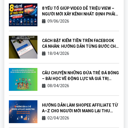
8 YẾU TỐ GIÚP VIDEO DỄ TRIỆU VIEW –
NGƯỜI MỚI XÂY KÊNH NHẤT ĐỊNH PHẢI
BIẾT
09/06/2026
CÁCH BẬT KIẾM TIỀN TRÊN FACEBOOK
CÁ NHÂN: HƯỚNG DẪN TỪNG BƯỚC CHO
NGƯỜI MỚI
18/04/2026
CÂU CHUYỆN NHỮNG ĐỨA TRẺ ĐÁ BÓNG
– BÀI HỌC VỀ ĐỘNG LỰC VÀ GIÁ TRỊ
TRONG CÔNG VIỆC
08/04/2026
HƯỚNG DẪN LÀM SHOPEE AFFILIATE TỪ
A–Z CHO NGƯỜI MỚI MANG LẠI THU
NHẬP ỔN ĐỊNH
02/04/2026