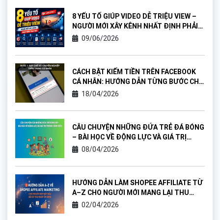
8 YẾU TỐ GIÚP VIDEO DỄ TRIỆU VIEW –
NGƯỜI MỚI XÂY KÊNH NHẤT ĐỊNH PHẢI
BIẾT
09/06/2026
CÁCH BẬT KIẾM TIỀN TRÊN FACEBOOK
CÁ NHÂN: HƯỚNG DẪN TỪNG BƯỚC CHO
NGƯỜI MỚI
18/04/2026
CÂU CHUYỆN NHỮNG ĐỨA TRẺ ĐÁ BÓNG
– BÀI HỌC VỀ ĐỘNG LỰC VÀ GIÁ TRỊ
TRONG CÔNG VIỆC
08/04/2026
HƯỚNG DẪN LÀM SHOPEE AFFILIATE TỪ
A–Z CHO NGƯỜI MỚI MANG LẠI THU
NHẬP ỔN ĐỊNH
02/04/2026